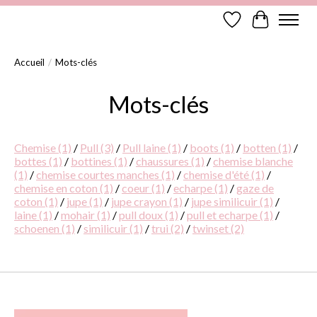
Liste de souhaits
Panier
Accueil
/
Mots-clés
Mots-clés
Chemise
(1)
/
Pull
(3)
/
Pull laine
(1)
/
boots
(1)
/
botten
(1)
/
bottes
(1)
/
bottines
(1)
/
chaussures
(1)
/
chemise blanche
(1)
/
chemise courtes manches
(1)
/
chemise d'été
(1)
/
chemise en coton
(1)
/
coeur
(1)
/
echarpe
(1)
/
gaze de
coton
(1)
/
jupe
(1)
/
jupe crayon
(1)
/
jupe similicuir
(1)
/
laine
(1)
/
mohair
(1)
/
pull doux
(1)
/
pull et echarpe
(1)
/
schoenen
(1)
/
similicuir
(1)
/
trui
(2)
/
twinset
(2)