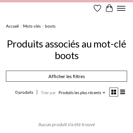
Liste de souhaits
Panier
Accueil
/
Mots-clés
/
boots
Produits associés au mot-clé
boots
Afficher les filtres
0 produits
Trier par
Produits les plus récents
Aucun produit n'a été trouvé