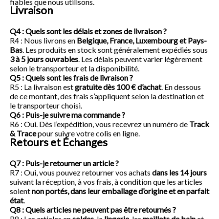
fiables que nous utilisons.
Livraison
Q4 : Quels sont les délais et zones de livraison ?
R4 : Nous livrons en
Belgique, France, Luxembourg et Pays-
Bas
. Les produits en stock sont généralement expédiés sous
3 à 5 jours ouvrables
. Les délais peuvent varier légèrement
selon le transporteur et la disponibilité.
Q5 : Quels sont les frais de livraison ?
R5 : La livraison est
gratuite dès 100 € d’achat
. En dessous
de ce montant, des frais s’appliquent selon la destination et
le transporteur choisi.
Q6 : Puis-je suivre ma commande ?
R6 : Oui. Dès l’expédition, vous recevrez un numéro de
Track
& Trace
pour suivre votre colis en ligne.
Retours et Échanges
Q7 : Puis-je retourner un article ?
R7 : Oui, vous pouvez retourner vos achats
dans les 14 jours
suivant la réception, à vos frais, à condition que les articles
soient
non portés, dans leur emballage d’origine et en parfait
état
.
Q8 : Quels articles ne peuvent pas être retournés ?
R8 : Les articles en
soldes
, la
lingerie
, les
maillots de bain
et