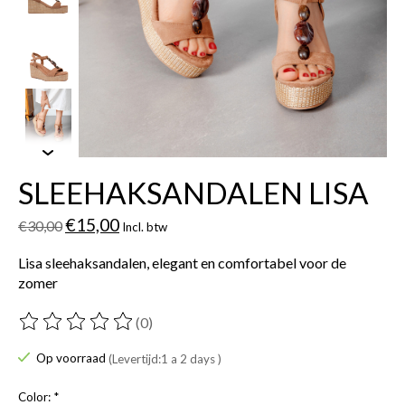
SLEEHAKSANDALEN LISA
€15,00
€30,00
Incl. btw
Lisa sleehaksandalen, elegant en comfortabel voor de
zomer
(0)
De beoordeling van dit product is
0
van de 5
Op voorraad
(Levertijd:1 a 2 days )
Color:
*