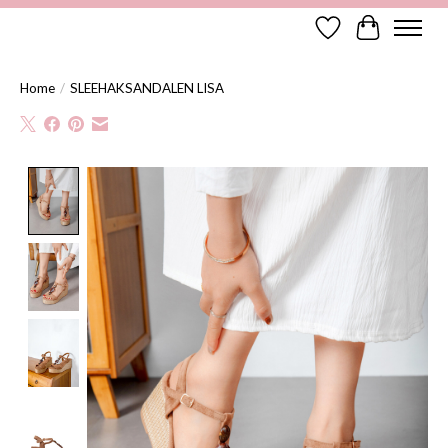
Verlanglijst
Winkelwag
Home
/
SLEEHAKSANDALEN LISA
Product image slideshow Items