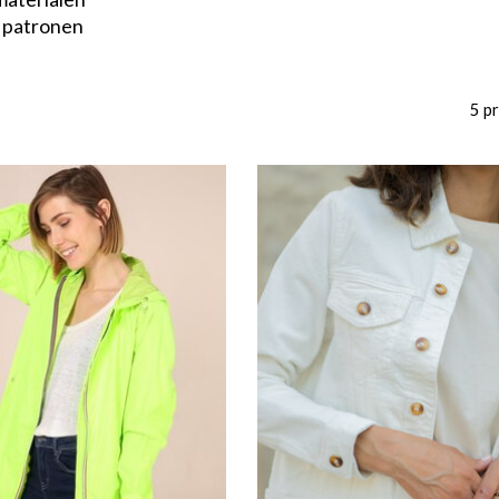
n patronen
5 p