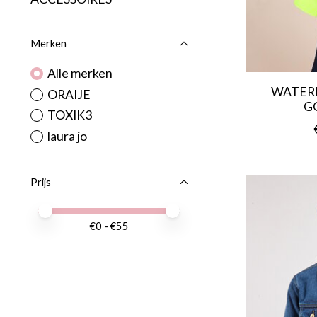
Merken
Alle merken
WATER
ORAIJE
G
TOXIK3
laura jo
Prijs
Minimale prijswaarde
Price maximum value
€
0
- €
55