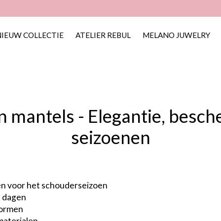
NIEUW COLLECTIE
ATELIER REBUL
MELANO JUWELRY
 mantels - Elegantie, besch
seizoenen
len voor het schouderseizoen
e dagen
vormen
materialen