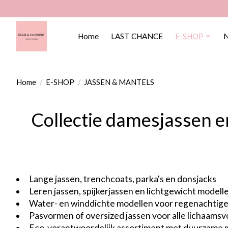
Home
LAST CHANCE
E-SHOP
Home
/
E-SHOP
/
JASSEN & MANTELS
Collectie damesjassen en
Lange jassen, trenchcoats, parka's en donsjacks
Leren jassen, spijkerjassen en lichtgewicht model
Water- en winddichte modellen voor regenachtig
Pasvormen of oversized jassen voor alle lichaams
Eco-verantwoordelijk assortiment met duurzame 