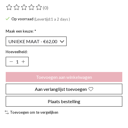
(0)
De beoordeling van dit product is
0
van de 5
Op voorraad
(Levertijd:1 a 2 days )
Maak een keuze:
*
Hoeveelheid:
Toevoegen aan winkelwagen
Aan verlanglijst toevoegen
Plaats bestelling
Toevoegen om te vergelijken