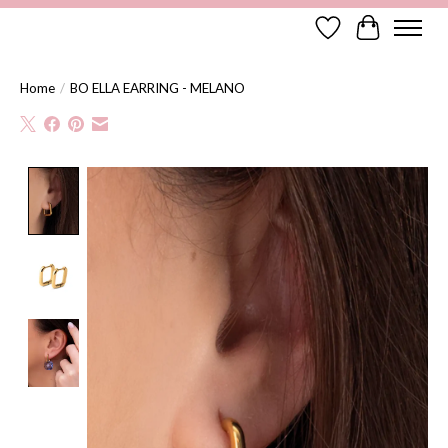
Verlanglijst
Winkelwag
Home
/
BO ELLA EARRING - MELANO
Product image slideshow Items