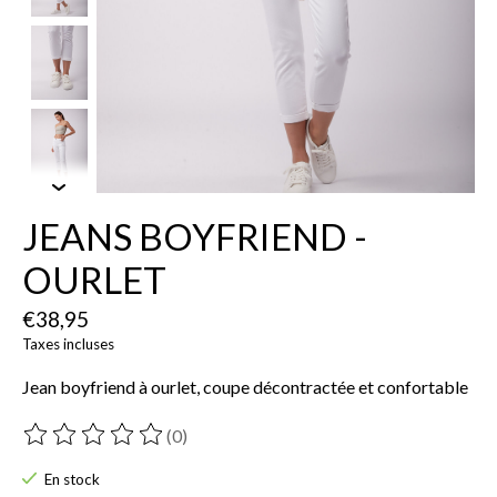
JEANS BOYFRIEND -
OURLET
€38,95
Taxes incluses
Jean boyfriend à ourlet, coupe décontractée et confortable
(0)
Ce produit est évalué à
0
sur 5
En stock