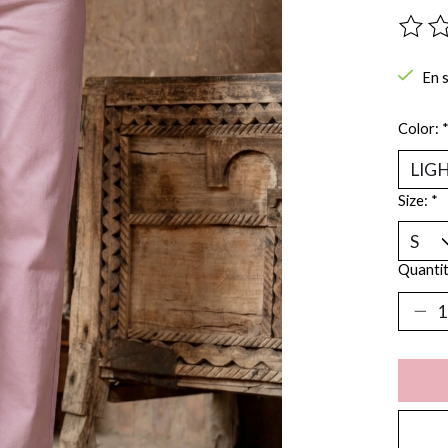
Ce pro
En 
Color:
Size:
*
Quantit