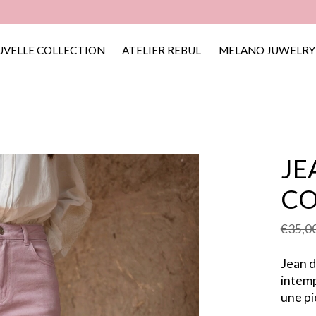
VELLE COLLECTION
ATELIER REBUL
MELANO JUWELRY
JE
CO
€35,0
Jean d
intemp
une pi