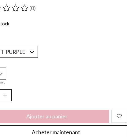
(0)
duit est évalué à
0
sur 5
stock
*
é :
Ajouter au panier
Acheter maintenant