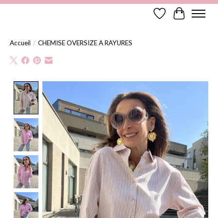
Liste de souhaits
Panier
Accueil
/
CHEMISE OVERSIZE A RAYURES
Product image slideshow Items