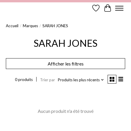
Liste de souhaits
Panier
Accueil
/
Marques
/
SARAH JONES
SARAH JONES
Afficher les filtres
0 produits
Trier par
Produits les plus récents
Aucun produit n'a été trouvé