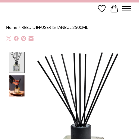
Verlanglijst
Winkelwag
Home
/
REED DIFFUSER ISTANBUL 2500ML
Product image slideshow Items