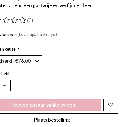
te cadeau een gastvrije en verfijnde sfeer.
(0)
ordeling van dit product is
0
van de 5
voorraad
(Levertijd:1 a 2 days )
en keuze:
*
lheid:
Toevoegen aan winkelwagen
Plaats bestelling