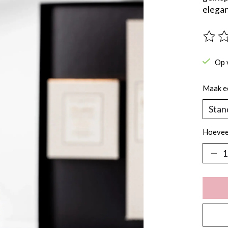
elegan
De beo
Op 
Maak e
Hoevee