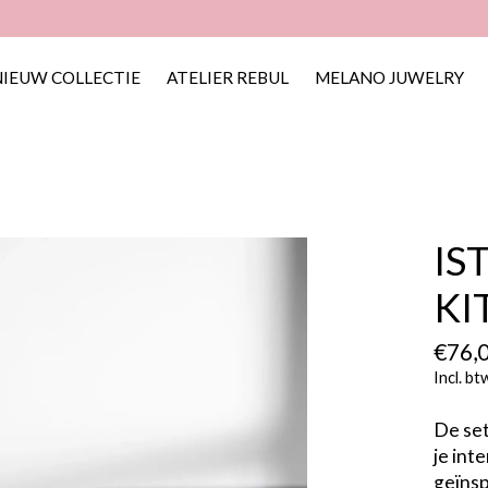
NIEUW COLLECTIE
ATELIER REBUL
MELANO JUWELRY
IS
KI
€76,
Incl. bt
De set
je int
geïnsp