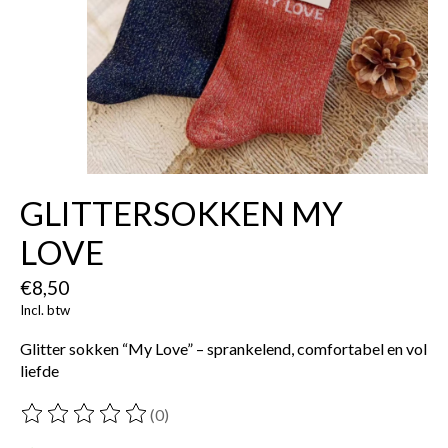
GLITTERSOKKEN MY
LOVE
€8,50
Incl. btw
Glitter sokken “My Love” – sprankelend, comfortabel en vol
liefde
(0)
De beoordeling van dit product is
0
van de 5