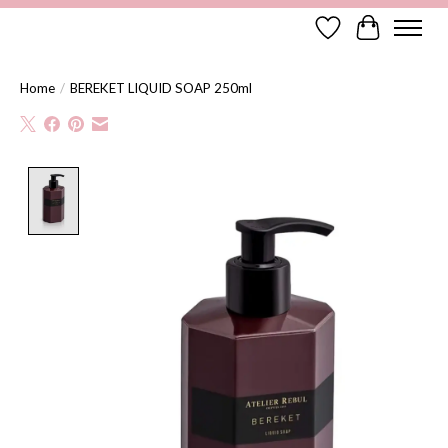
Verlanglijst
Winkelwag
Home
/
BEREKET LIQUID SOAP 250ml
Product image slideshow Items